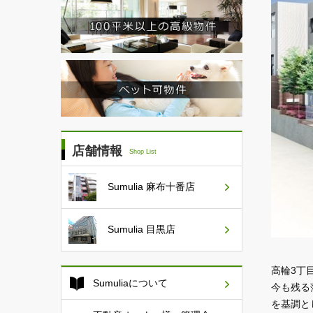
店舗情報
Shop List
Sumulia
麻布十番店
Sumulia
目黒店
高輪3丁
Sumuliaについて
今も残る
を基調と