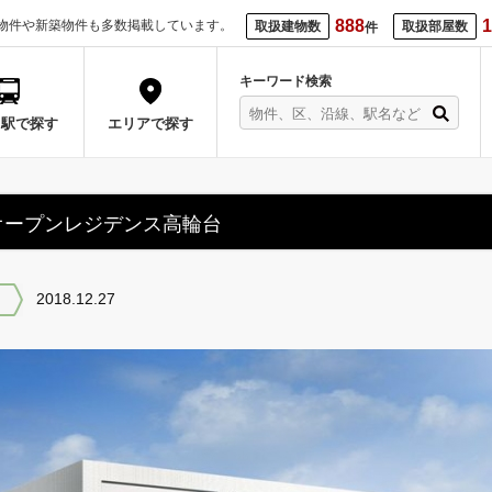
888
1
物件や新築物件も多数掲載しています。
取扱建物数
取扱部屋数
件
キーワード検索
・駅で探す
エリアで探す
オープンレジデンス高輪台
2018.12.27