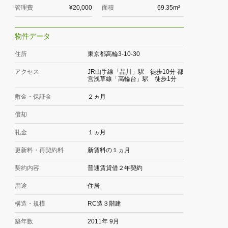
管理費
¥20,000
面積
69.35m²
物件データ
住所
東京都高輪3-10-30
アクセス
JR山手線「品川」駅 徒歩10分 都
営浅草線「高輪台」駅 徒歩1分
敷金・保証金
２ヵ月
償却
礼金
１ヵ月
更新料・再契約料
新賃料の１ヵ月
契約内容
普通賃貸借２年契約
用途
住居
構造・規模
RC造３階建
築年数
2011年 9月