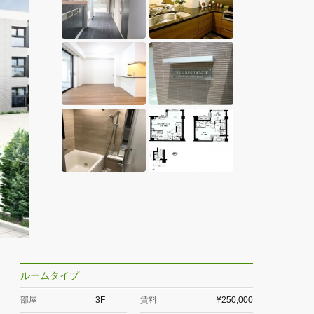
ルームタイプ
部屋
3F
賃料
¥250,000