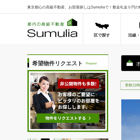
東京都心の高級不動産、お部屋探しはSumuliaで！
敷金礼金０円の
区で探す
沿線
希望物件リクエスト
Request