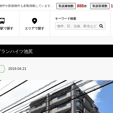
888
1
物件や新築物件も多数掲載しています。
取扱建物数
取扱部屋数
件
キーワード検索
・駅で探す
エリアで探す
グランハイツ池尻
2019.04.21