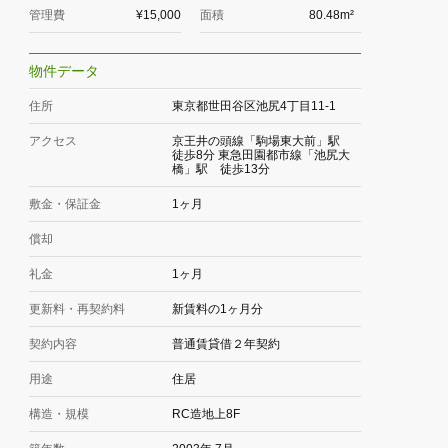
管理費
¥15,000
面積
80.48m²
物件データ
住所
東京都世田谷区池尻4丁目11-1
アクセス
京王井の頭線「駒場東大前」駅
徒歩8分 東急田園都市線「池尻大
橋」駅 徒歩13分
敷金・保証金
1ヶ月
償却
礼金
1ヶ月
更新料・再契約料
新賃料の1ヶ月分
契約内容
普通賃貸借２年契約
用途
住居
構造・規模
RC造地上8F