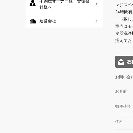
不動産オーナー様・管理会
ンジスペ
社様へ
24時間
ート致し
運営会社
室内はモ
食器洗浄
揃えてお
お問い合
お名前
郵便番号
住所