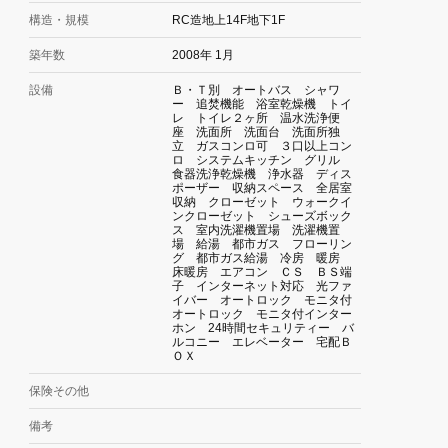
構造・規模
RC造地上14F地下1F
築年数
2008年 1月
設備
Ｂ・Ｔ別 オートバス シャワ
ー 追焚機能 浴室乾燥機 トイ
レ トイレ２ヶ所 温水洗浄便
座 洗面所 洗面台 洗面所独
立 ガスコンロ可 ３口以上コン
ロ システムキッチン グリル
食器洗浄乾燥機 浄水器 ディス
ポーザー 収納スペース 全居室
収納 クローゼット ウォークイ
ンクローゼット シューズボック
ス 室内洗濯機置場 洗濯機置
場 給湯 都市ガス フローリン
グ 都市ガス給湯 冷房 暖房
床暖房 エアコン ＣＳ ＢＳ端
子 インターネット対応 光ファ
イバー オートロック モニタ付
オートロック モニタ付インター
ホン 24時間セキュリティー バ
ルコニー エレベーター 宅配Ｂ
ＯＸ
保険その他
備考