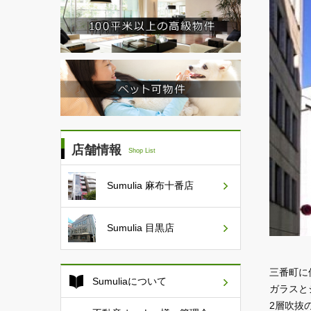
店舗情報
Shop List
Sumulia
麻布十番店
Sumulia
目黒店
三番町に
Sumuliaについて
ガラスと
2層吹抜