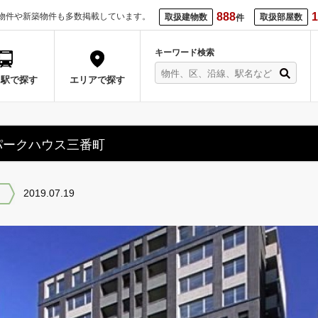
888
1
物件や新築物件も多数掲載しています。
取扱建物数
取扱部屋数
件
キーワード検索
・駅で探す
エリアで探す
パークハウス三番町
2019.07.19