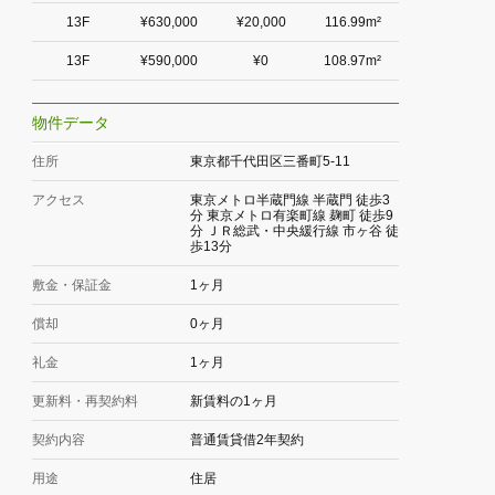
13F
¥630,000
¥20,000
116.99m²
13F
¥590,000
¥0
108.97m²
物件データ
住所
東京都千代田区三番町5-11
アクセス
東京メトロ半蔵門線 半蔵門 徒歩3
分 東京メトロ有楽町線 麹町 徒歩9
分 ＪＲ総武・中央緩行線 市ヶ谷 徒
歩13分
敷金・保証金
1ヶ月
償却
0ヶ月
礼金
1ヶ月
更新料・再契約料
新賃料の1ヶ月
契約内容
普通賃貸借2年契約
用途
住居