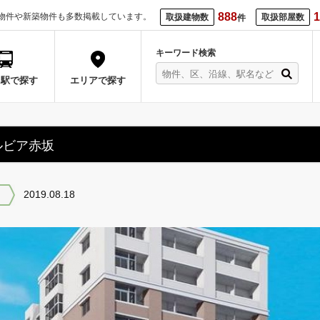
888
1
物件や新築物件も多数掲載しています。
取扱建物数
取扱部屋数
件
キーワード検索
・駅で探す
エリアで探す
ルビア赤坂
2019.08.18