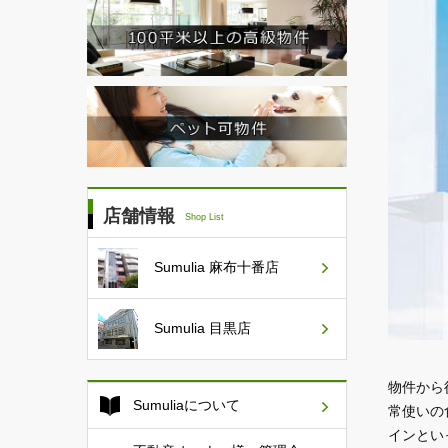
店舗情報
Shop List
Sumulia
麻布十番店
Sumulia
目黒店
物件から
Sumuliaについて
常使いの
インとい