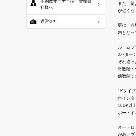
不動産オーナー様・管理会
また、徒
社様へ
が遅くな
運営会社
更に「赤
内となっ
ルームプ
2パター
ぞれ違っ
奇数階：
偶数階：
1Kタイ
付インタ
1LDK
ポートす
オートロ
が高いプ