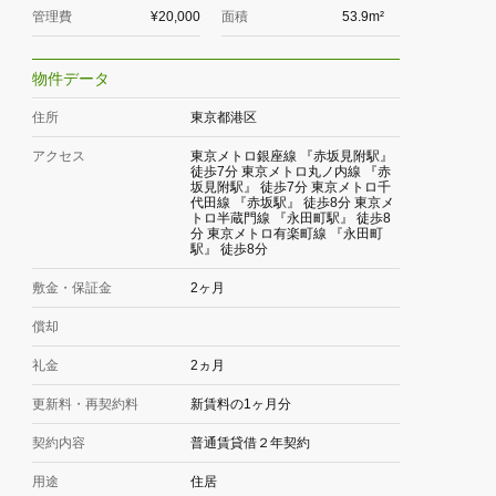
管理費
¥20,000
面積
53.9m²
物件データ
住所
東京都港区
アクセス
東京メトロ銀座線 『赤坂見附駅』
徒歩7分 東京メトロ丸ノ内線 『赤
坂見附駅』 徒歩7分 東京メトロ千
代田線 『赤坂駅』 徒歩8分 東京メ
トロ半蔵門線 『永田町駅』 徒歩8
分 東京メトロ有楽町線 『永田町
駅』 徒歩8分
敷金・保証金
2ヶ月
償却
礼金
2ヵ月
更新料・再契約料
新賃料の1ヶ月分
契約内容
普通賃貸借２年契約
用途
住居