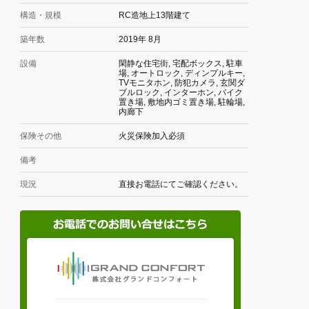
構造・規模
RC造地上13階建て
築年数
2019年 8月
設備
閑静な住宅街, 宅配ボックス, 駐車
場, オートロック, ディンプルキー,
TVモニタホン, 防犯カメラ, 玄関ダ
ブルロック, インターホン, バイク
置き場, 敷地内ゴミ置き場, 駐輪場,
内廊下
保険その他
火災保険加入必須
備考
現況
直接お電話にてご確認ください。