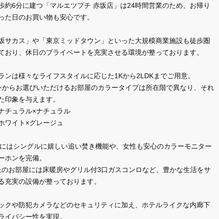
歩約6分に建つ「マルエツプチ 赤坂店」は24時間営業のため、お帰り
った日のお買い物も安心です。
坂サカス」や「東京ミッドタウン」といった大規模商業施設も徒歩圏
ており、休日のプライベートを充実させる環境が整っております。
ランは様々なライフスタイルに応じた1Kから2LDKまでご用意。
ンからお選びいただけるお部屋のカラータイプは所在階で異なり、それ
た印象を与えます。
ナチュラル×ナチュラル
ホワイト×グレージュ
プにはシングルに嬉しい追い焚き機能や、女性も安心のカラーモニター
ーホンを完備。
以上のお部屋には床暖房やグリル付3口ガスコンロなど、豊かな生活をサ
る充実の設備が整っております。
ックや防犯カメラなどのセキュリティに加え、ホテルライクな内廊下
ライバシー性を実現。