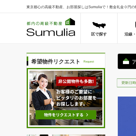
東京都心の高級不動産、お部屋探しはSumuliaで！
敷金礼金０円の
区で探す
沿線
希望物件リクエスト
Request