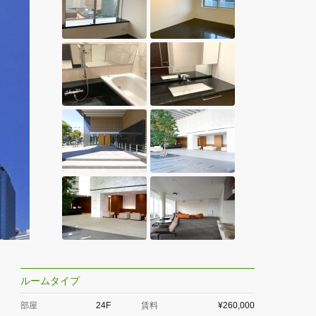
ルームタイプ
部屋
24F
賃料
¥260,000