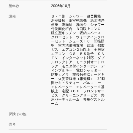
築年数
2006年10月
設備
Ｂ・Ｔ別 シャワー 追焚機能
浴室暖房 浴室乾燥機 温水洗浄
便座 洗面所 洗面台 シャワー
付洗面化粧台 ３口以上コンロ
独立型キッチン 収納スペース
クローゼット ウォークインクロ
ーゼット シューズＩＣ 間接照
明 室内洗濯機置場 給湯 都市
ガス エアコン２台以上 全居室
エアコン ＣＳ ＢＳ端子 ＣＡ
ＴＶ インターネット対応 ダブ
ルロックドア モニタ付オートロ
ック モニタ付インターホン デ
ィンプルキー 電動シャッター
防犯カメラ 非接触型ICカードキ
ー 火災警報器（報知機） 24時
間セキュリティー バルコニー
エレベーター エレベーター２基
以上 宅配ＢＯＸ フロントサー
ビス クリーニングサービス 共
用パーティルーム 共用ゲストル
ーム
保険その他
備考