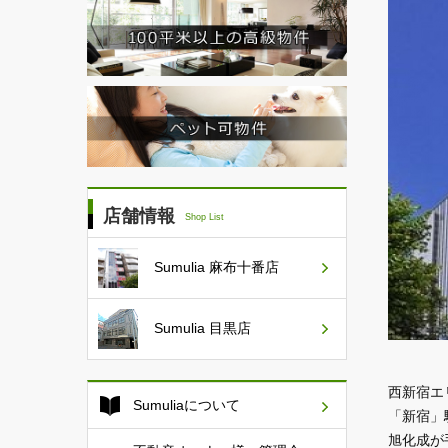
店舗情報
Shop List
Sumulia
麻布十番店
Sumulia
目黒店
西新宿エ
Sumuliaについて
「新宿」
旭化成が