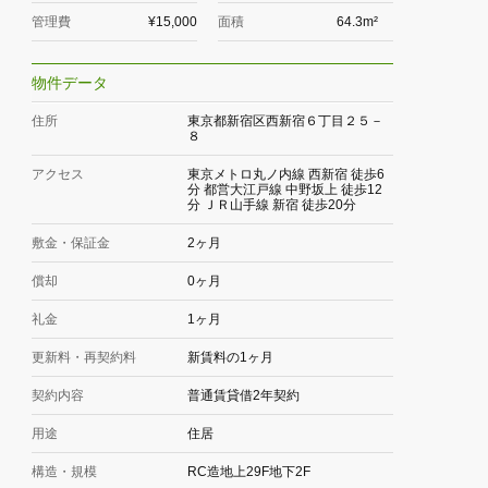
管理費
¥15,000
面積
64.3m²
物件データ
住所
東京都新宿区西新宿６丁目２５－
８
アクセス
東京メトロ丸ノ内線 西新宿 徒歩6
分 都営大江戸線 中野坂上 徒歩12
分 ＪＲ山手線 新宿 徒歩20分
敷金・保証金
2ヶ月
償却
0ヶ月
礼金
1ヶ月
更新料・再契約料
新賃料の1ヶ月
契約内容
普通賃貸借2年契約
用途
住居
構造・規模
RC造地上29F地下2F