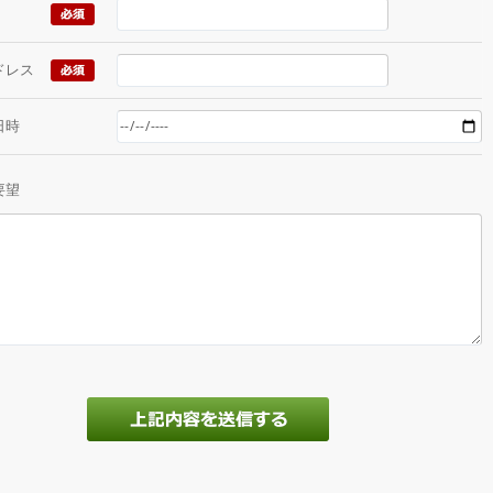
ドレス
日時
要望