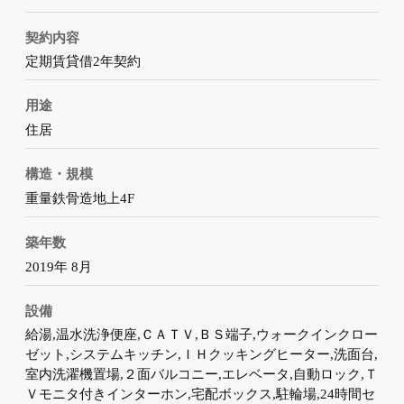
契約内容
定期賃貸借2年契約
用途
住居
構造・規模
重量鉄骨造地上4F
築年数
2019年 8月
設備
給湯,温水洗浄便座,ＣＡＴＶ,ＢＳ端子,ウォークインクロー
ゼット,システムキッチン,ＩＨクッキングヒーター,洗面台,
室内洗濯機置場,２面バルコニー,エレベータ,自動ロック,Ｔ
Ｖモニタ付きインターホン,宅配ボックス,駐輪場,24時間セ