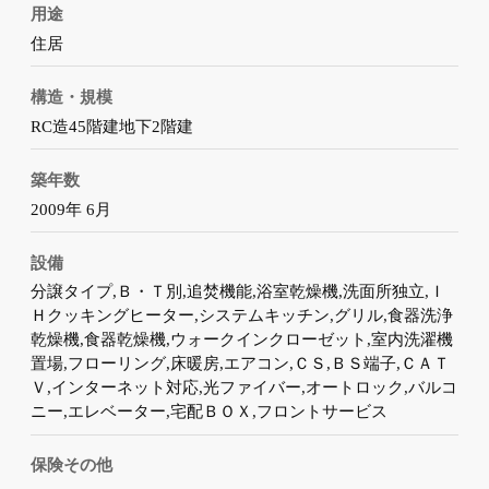
用途
住居
構造・規模
RC造45階建地下2階建
築年数
2009年 6月
設備
分譲タイプ,Ｂ・Ｔ別,追焚機能,浴室乾燥機,洗面所独立,Ｉ
Ｈクッキングヒーター,システムキッチン,グリル,食器洗浄
乾燥機,食器乾燥機,ウォークインクローゼット,室内洗濯機
置場,フローリング,床暖房,エアコン,ＣＳ,ＢＳ端子,ＣＡＴ
Ｖ,インターネット対応,光ファイバー,オートロック,バルコ
ニー,エレベーター,宅配ＢＯＸ,フロントサービス
保険その他