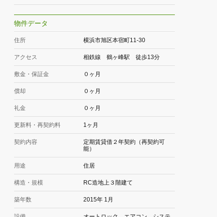
物件データ
住所
横浜市旭区本宿町11-30
アクセス
相鉄線 鶴ヶ峰駅 徒歩13分
敷金・保証金
０ヶ月
償却
０ヶ月
礼金
０ヶ月
更新料・再契約料
1ヶ月
契約内容
定期賃貸借２年契約（再契約可
能）
用途
住居
構造・規模
RC造地上３階建て
築年数
2015年 1月
設備
オートロック、エアコン、システ