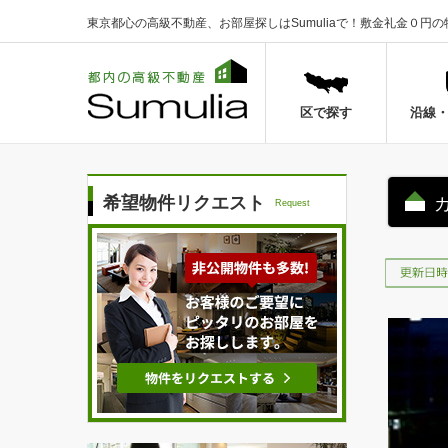
東京都心の高級不動産、お部屋探しはSumuliaで！
敷金礼金０円の
区で探す
沿線
希望物件リクエスト
Request