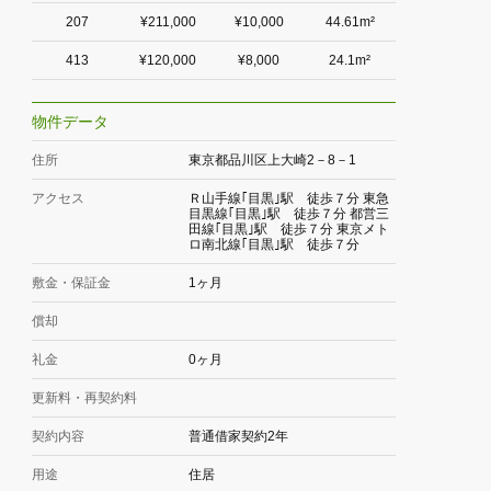
207
¥211,000
¥10,000
44.61m²
413
¥120,000
¥8,000
24.1m²
物件データ
住所
東京都品川区上大崎2－8－1
アクセス
Ｒ山手線｢目黒｣駅 徒歩７分 東急
目黒線｢目黒｣駅 徒歩７分 都営三
田線｢目黒｣駅 徒歩７分 東京メト
ロ南北線｢目黒｣駅 徒歩７分
敷金・保証金
1ヶ月
償却
礼金
0ヶ月
更新料・再契約料
契約内容
普通借家契約2年
用途
住居