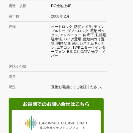
構造・規模
RC造地上4F
築年数
2008年 2月
設備
オートロック, 防犯カメラ, ディン
プルキー, ダブルロック, 宅配ボッ
クス, エレベーター, 内廊下, 駐輪場,
駐車場, バイク置場, 敷地内ゴミ置
場, 閑静な住宅街, システムキッチ
ン, エアコン, TVモニター付インタ
ーフォン, BS, CS, CATV, 光ファイ
バー
保険その他
備考
現況
直接お電話にてご確認ください。