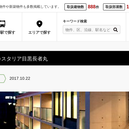
888
1
物件や新築物件も多数掲載しています。
取扱建物数
取扱部屋数
件
キーワード検索
・駅で探す
エリアで探す
カスタリア目黒長者丸
2017.10.22