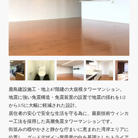
鹿島建設施工・地上47階建の大規模タワーマンション。
地震に強い免震構造・免震装置の設置で地震の揺れを1/2
から1/5に大幅に軽減された設計。
居住者の安心で安全な生活を守る為に、最新技術ウィンカ
ー工法を採用した高層免震タワーマンションです。
街並みの穏やかさと静かな佇まいに恵まれた湾岸エリアに
位置し、グッドデザイン賞受賞の白を基調としたトライア