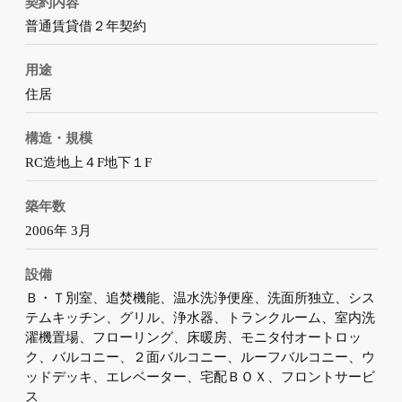
契約内容
普通賃貸借２年契約
用途
住居
構造・規模
RC造地上４F地下１F
築年数
2006年 3月
設備
Ｂ・Ｔ別室、追焚機能、温水洗浄便座、洗面所独立、シス
テムキッチン、グリル、浄水器、トランクルーム、室内洗
濯機置場、フローリング、床暖房、モニタ付オートロッ
ク、バルコニー、２面バルコニー、ルーフバルコニー、ウ
ッドデッキ、エレベーター、宅配ＢＯＸ、フロントサービ
ス