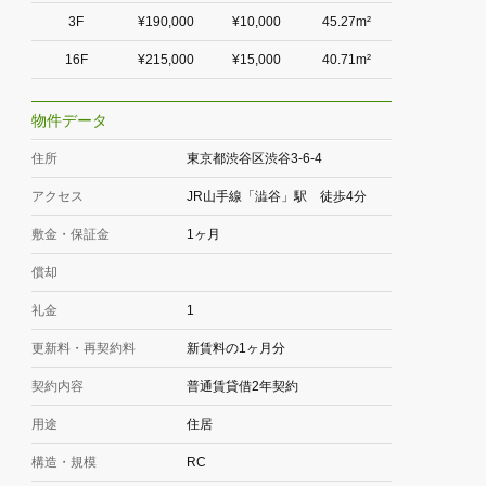
3F
¥190,000
¥10,000
45.27m²
16F
¥215,000
¥15,000
40.71m²
物件データ
住所
東京都渋谷区渋谷3-6-4
アクセス
JR山手線「澁谷」駅 徒歩4分
敷金・保証金
1ヶ月
償却
礼金
1
更新料・再契約料
新賃料の1ヶ月分
契約内容
普通賃貸借2年契約
用途
住居
構造・規模
RC