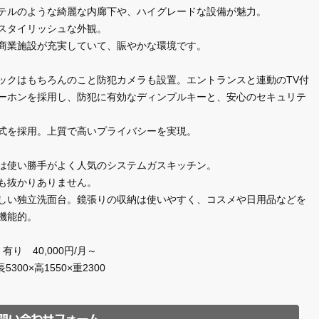
テルのような綺麗な内廊下や、ハイグレードな設備が魅力。
スタイリッシュな外観。
商業施設が充実していて、賑やかな環境です。
ックはもちろんのこと防犯カメラも設置。エントランスと連動のTV付
ーホンを採用し、防犯に有効なディンプルキーと、安心のセキュリテ
式を採用。上質で高いプライバシーを実現。
は使い勝手がよく人気のシステムガスキッチン。
も抜かりありません。
しい独立洗面台。鏡張りの収納は使いやすく、コスメや日用品などを
機能的。
有り 40,000円/月～
長5300×高1550×重2300