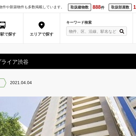
888
1
物件や新築物件も多数掲載しています。
取扱建物数
取扱部屋数
件
キーワード検索
・駅で探す
エリアで探す
プライア渋谷
2021.04.04