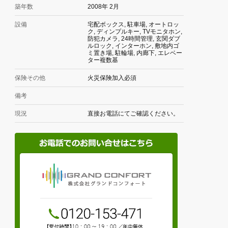
築年数
2008年 2月
設備
宅配ボックス, 駐車場, オートロッ
ク, ディンプルキー, TVモニタホン,
防犯カメラ, 24時間管理, 玄関ダブ
ルロック, インターホン, 敷地内ゴ
ミ置き場, 駐輪場, 内廊下, エレベー
ター複数基
保険その他
火災保険加入必須
備考
現況
直接お電話にてご確認ください。