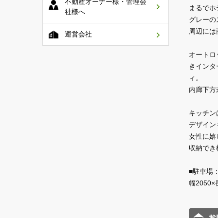
不動産オーナー様・管理会
まるでホ
社様へ
グレーの
周辺には
運営会社
オートロ
きインタ
ィ。
内廊下方
キッチン
デザイン
女性に嬉
収納でき
■駐車場：
幅2050×