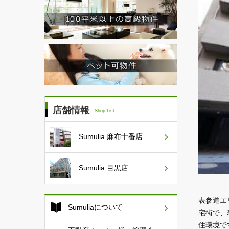
店舗情報
Shop List
Sumulia
麻布十番店
Sumulia
目黒店
表参道エ
Sumuliaについて
宅街で、
住環境で