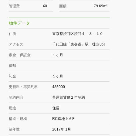
管理費
¥0
面積
79.69m²
物件データ
住所
東京都渋谷区渋谷４－３－１０
アクセス
千代田線「表参道」駅 徒歩8分
敷金・保証金
１ヶ月
償却
礼金
１ヶ月
更新料・再契約料
485000
契約内容
普通賃貸借２年契約
用途
住居
構造・規模
RC造地上６F
築年数
2017年 1月