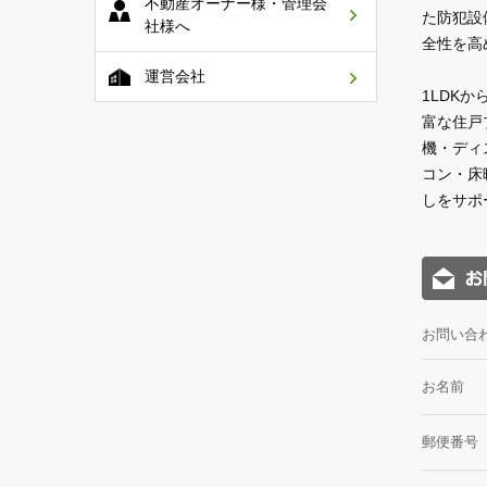
不動産オーナー様・管理会
た防犯設
社様へ
全性を高
運営会社
1LDK
富な住戸
機・ディ
コン・床
しをサポ
お問い合
お名前
郵便番号