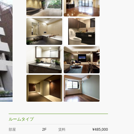
ルームタイプ
部屋
2F
賃料
¥485,000