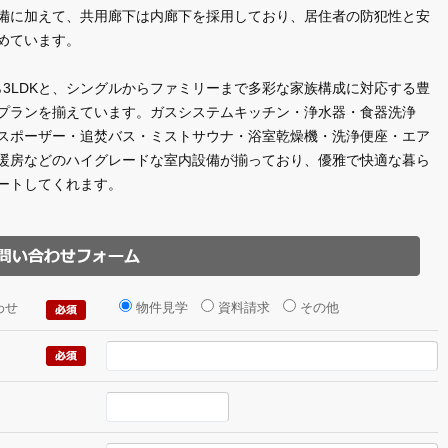
備に加えて、共用廊下は内廊下を採用しており、居住者の防犯性と安
めています。
から3LDKと、シングルからファミリーまで多彩な家族構成に対応する豊
プランを揃えています。ガスシステムキッチン・浄水器・食器洗浄
スポーザー・追焚バス・ミストサウナ・浴室乾燥機・洗浄便座・エア
暖房などのハイグレードな室内設備が揃っており、優雅で快適な暮ら
ートしてくれます。
わせ
物件見学
資料請求
その他