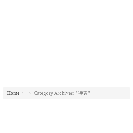
Home
Category Archives: "特集"
...
Read more
...
Read more