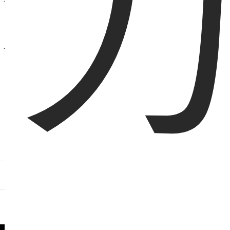
麻布十番店
目黒店
Sumuliaについて
不動産オーナー様・管理会社様へ
運営会社
東京都心の賃貸住宅、お部屋探しはSumuliaで！
敷金礼金０円の物件や新築物件も多数掲載しています。