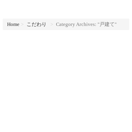
Home
こだわり
Category Archives: "戸建て"
...
Read more
...
Read more