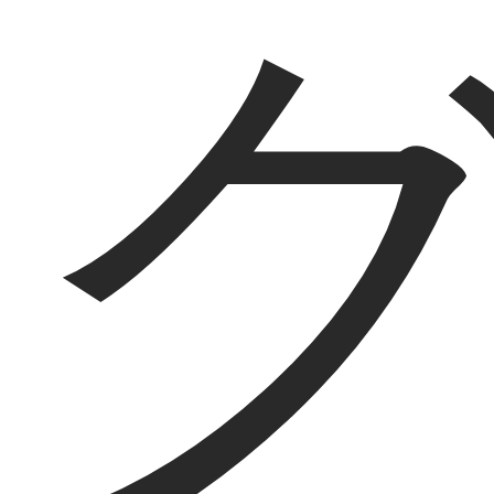
K
店舗情報
Shop List
Sumulia
Sumulia
麻布十番店
目黒店
Sumuliaについて
不動産オーナー様・管理会社様へ