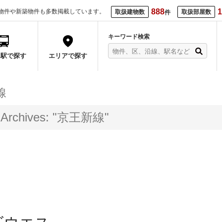
888
1
物件や新築物件も多数掲載しています。
取扱建物数
取扱部屋数
件
キーワード検索
・駅で探す
エリアで探す
線
y Archives: "京王新線"