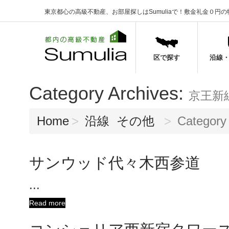
東京都心の高級不動産、お部屋探しはSumuliaで！
敷金礼金０円の
区で探す
沿線
Category Archives:
京王新
Home
沿線
その他
Categor
サンウッド代々木西参道
...
Read more