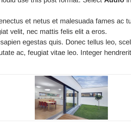
senectus et netus et malesuada fames ac tur
t velit, nec mattis felis elit a eros.
sapien egestas quis. Donec tellus leo, scele
tate ac, feugiat vitae leo. Integer hendreri