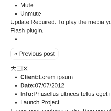
Mute
Unmute
Update Required.
To play the media yo
Flash plugin
.
« Previous post
大田区
Client:
Lorem ipsum
Date:
07/07/2012
Info:
Phasellus ultrices tellus eget
Launch Project
If your post contains audio, then you 