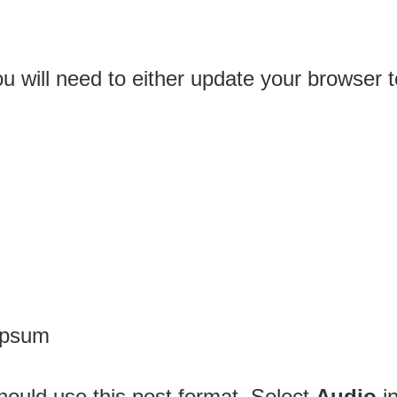
u will need to either update your browser t
 ipsum
should use this post format. Select
Audio
in