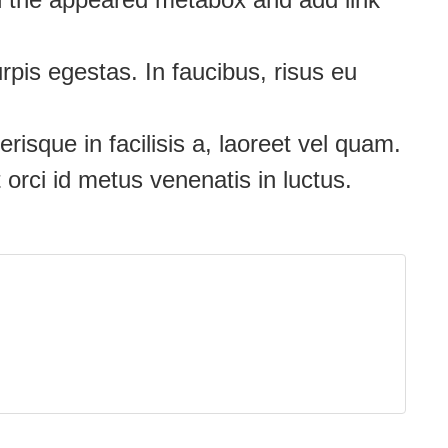
pis egestas. In faucibus, risus eu
risque in facilisis a, laoreet vel quam.
t orci id metus venenatis in luctus.