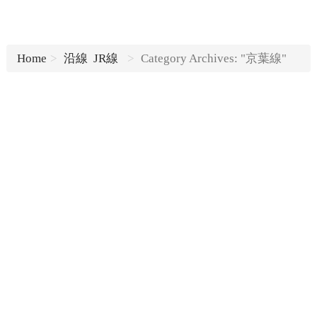
Home
沿線
JR線
Category Archives: "京葉線"
...
Read more
...
Read more
...
Read more
...
Read more
...
Read more
...
Read more
...
Read more