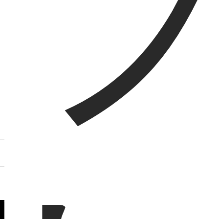
Sumuliaについて
不動産オーナー様・管理会社様へ
運営会社
東京都心の賃貸住宅、お部屋探しはSumuliaで！
敷金礼金０円の物件や新築物件も多数掲載しています。
Copyright © Sumulia. All rights reserved.